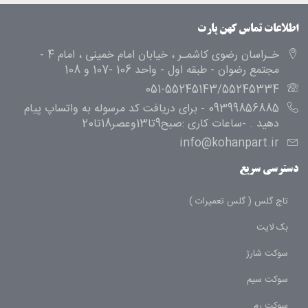
اطلاعات تماس کهن پارت
خـراسان رضوی کاشمـر ، خیابان امام خمینی ، امام 4 -
مجتمع رضوان - طبقه اول - واحد 106 -107 و 108
051-55245143/55245334
09399856885 - برای دریافت کد مرسوله به واتساپ پیام
دهید . -ساعات کاری :صبح9تا13وعصر18تا20
info@kohanpart.ir
دسترسی سریع
تاچ گلس ( گلس تعمیرات )
بک لایت
سوکت شارژ
سوکت سیم
سوکت رم