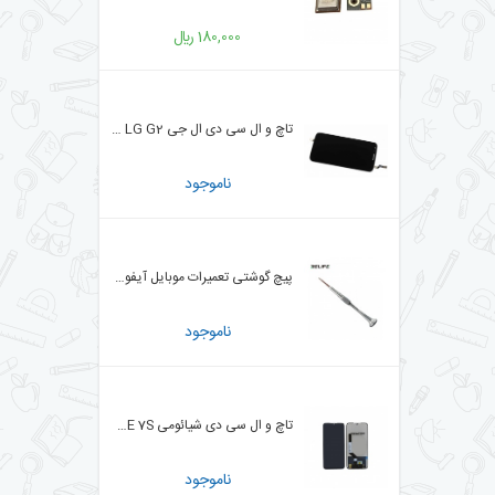
180,000 ﷼
تاچ و ال سی دی ال جی D802 / LG G2
ناموجود
پیچ گوشتی تعمیرات موبایل آیفون ریلایف RELIFE RL-721
ناموجود
تاچ و ال سی دی شیائومی XIAOMI NOTE 7S
ناموجود