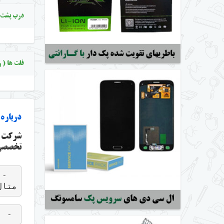
درب پشت م
فلت ها ( ر
درباره
شرکت
تخصصی 
متال
 - ا