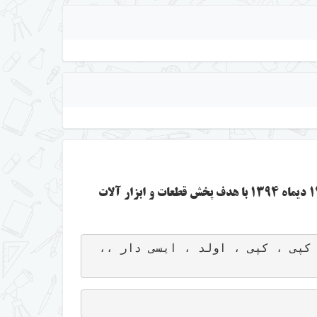
قطعات
و
ابزار آلات
  - انواع تاچ و ال سی دی شرکتی  ، سرویس پک ، های کپی ، کپی ، اولد ، ایسی دار ،، 