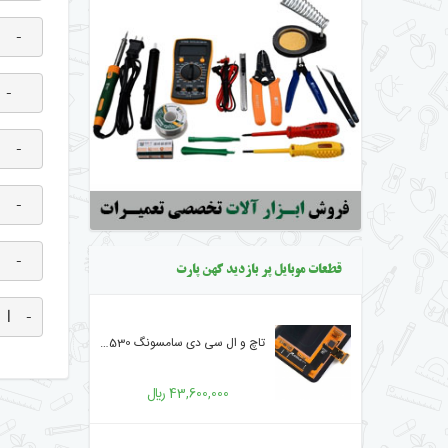
 - ا
  - 
 - ا
 - ا
 - ا
قطعات موبایل پر بازدید کهن پارت
- ان
تاچ و ال سی دی سامسونگ Galaxy A8 2018/ A530
43,600,000 ﷼