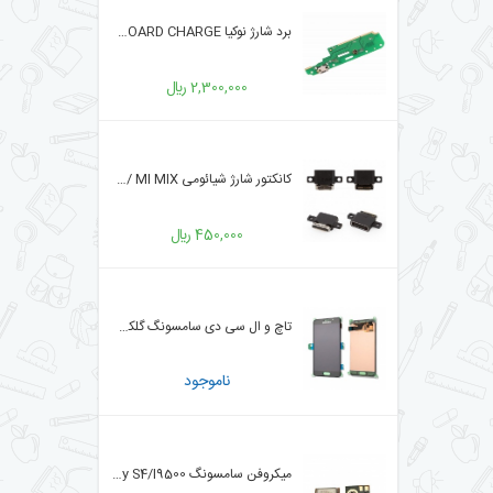
برد شارژ نوکیا NOKIA 2.1 BOARD CHARGE
2,300,000 ﷼
کانکتور شارژ شیائومی XIAOMI Mi 5S / MI 5 / MI6/ MI MIX
450,000 ﷼
تاچ و ال سی دی سامسونگ گلکسی A510/ GALAXY A5 2016
ناموجود
میکروفن سامسونگ Samsung Galaxy S4/I9500