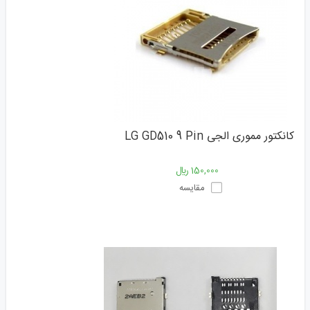
کانکتور مموری الجی LG GD510 9 Pin
150,000 ﷼
مقایسه