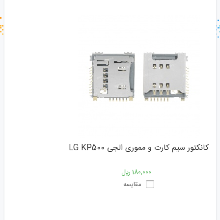
جستجو در خبر خوان
جستجو - برچسب ها
کانکتور سیم کارت و مموری الجی LG KP500
180,000 ﷼
مقایسه