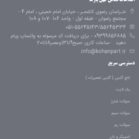
اطلاعات تماس کهن پارت
خـراسان رضوی کاشمـر ، خیابان امام خمینی ، امام 4 -
مجتمع رضوان - طبقه اول - واحد 106 -107 و 108
051-55245143/55245334
09399856885 - برای دریافت کد مرسوله به واتساپ پیام
دهید . -ساعات کاری :صبح9تا13وعصر18تا20
info@kohanpart.ir
دسترسی سریع
تاچ گلس ( گلس تعمیرات )
بک لایت
سوکت شارژ
سوکت سیم
سوکت رم
اسپیکر و بازر