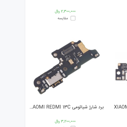
2,300,000 ﷼
مقایسه
برد شارژ شیائومی XIAOMI REDMI 13C
3,200,000 ﷼