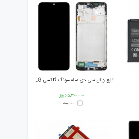
تاچ و ال سی دی سامسونگ گلکسی Samsung Galaxy A16 4G
65,300,000 ﷼
مقایسه