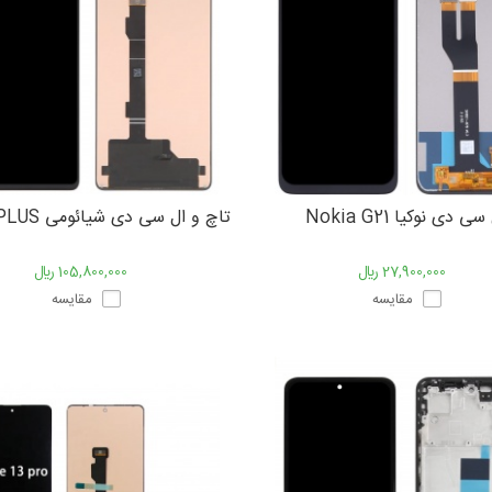
 دی نوکیا Nokia G21
27,900,000 ﷼
105,800,000 ﷼
مقایسه
مقایسه