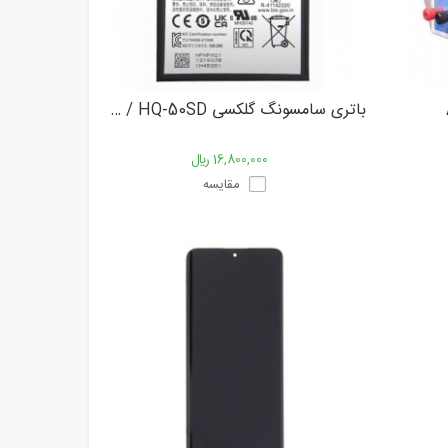
باتری سامسونگ گلکسی SAMSUNG GALAXY A14 4G / HQ-50SD
16,800,000 ﷼
مقایسه