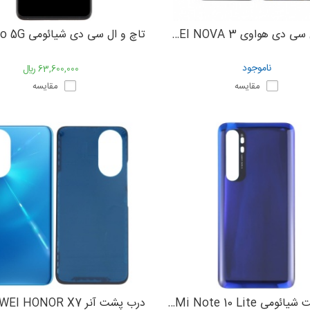
تاچ و ال سی دی هواوی HUAWEI NOVA 3
ناموجود
63,600,000 ﷼
مقایسه
مقایسه
درب پشت شیائومی Xiaomi Mi Note 10 Lite
درب پشت آنر HUAWEI HONOR X7