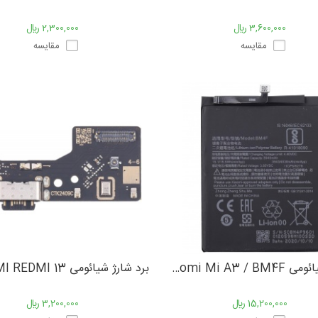
3,600,000 ﷼
2,300,000 ﷼
مقایسه
مقایسه
باتری شیائومی Battery Xiaomi Mi A3 / BM4F
برد شارژ شیائومی XIAOMI REDMI 13
15,200,000 ﷼
3,200,000 ﷼