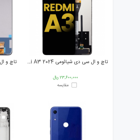
تاچ و ال سی دی شیائومی Xiaomi Redmi A3 2024
تاچ و ال سی
23,600,000 ﷼
مقایسه