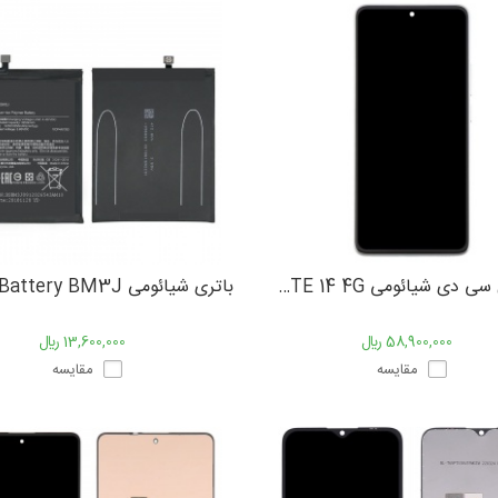
تاچ و ال سی دی شیائومی XIAOMI NOTE 14 4G
باتری شیائومی Battery BM3J
58,900,000 ﷼
13,600,000 ﷼
مقایسه
مقایسه