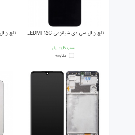
تاچ و ال سی دی شیائومی XIAOMI REDMI 15C
21,600,000 ﷼
مقایسه