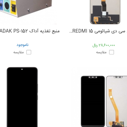
تاچ و ال سی دی شیائومی XIAOMI REDMI 15
منبع تغذیه آداک ADAK PS-152
ناموجود
28,600,000 ﷼
مقایسه
مقایسه