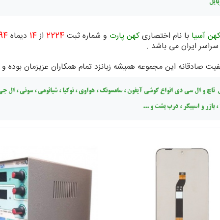
ایل
جستجو - برچ
کهن آسیا
با نام اختصاری
کهن پارت
و شماره ثبت
2224
از
14
دیماه
94
سراسر ایران می باشد .
ت صادقانه این مجموعه همیشه زبانزد تمام همکاران عزیزمان بوده و
ل
تاچ و ال سی دی انواع گوشی آیفون ، سامسونگ ، هواوی ، نوکیا ، شیائومی ، سونی ، ال جی 
 ، بازر و اسپیکر ، درب پشت و ...