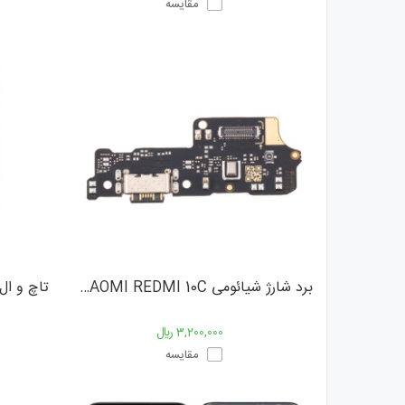
مقایسه
برد شارژ شیائومی XIAOMI REDMI 10C
3,200,000 ﷼
مقایسه