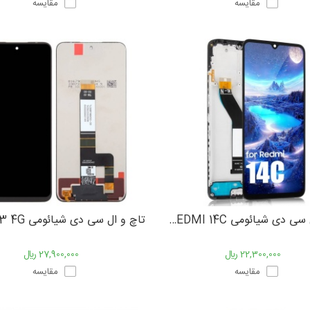
مقایسه
مقایسه
تاچ و ال سی دی شیائومی XIAOMI REDMI 14C
22,300,000 ﷼
27,900,000 ﷼
مقایسه
مقایسه