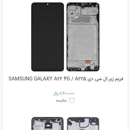
فریم زیر ال سی دی SAMSUNG GALAXY A22 4G / A225
2,600,000 ﷼
مقایسه