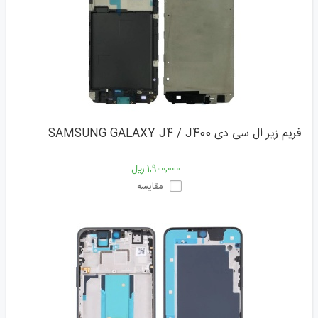
فریم زیر ال سی دی SAMSUNG GALAXY J4 / J400
1,900,000 ﷼
مقایسه