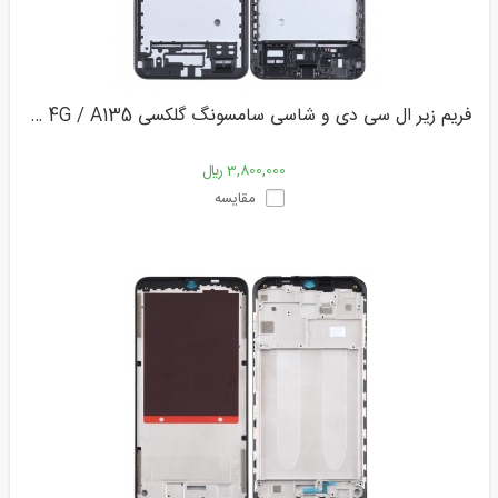
فریم زیر ال سی دی و شاسی سامسونگ گلکسی SAMSUNG GALAXY A13 4G / A135
3,800,000 ﷼
مقایسه