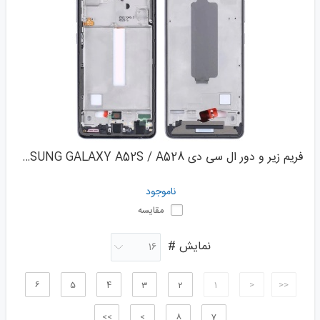
فریم زیر و دور ال سی دی SAMSUNG GALAXY A52S / A528
ناموجود
مقایسه
نمایش #
6
5
4
3
2
1
<
<<
>>
>
8
7