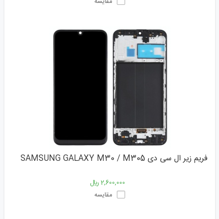
مقایسه
فریم زیر ال سی دی SAMSUNG GALAXY M30 / M305
2,600,000 ﷼
مقایسه