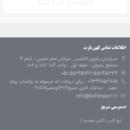
اطلاعات تماس کهن پارت
خـراسان رضوی کاشمـر ، خیابان امام خمینی ، امام 4 -
مجتمع رضوان - طبقه اول - واحد 106 -107 و 108
051-55245143/55245334
09399856885 - برای دریافت کد مرسوله به واتساپ پیام
دهید . -ساعات کاری :صبح9تا13وعصر18تا20
info@kohanpart.ir
دسترسی سریع
تاچ گلس ( گلس تعمیرات )