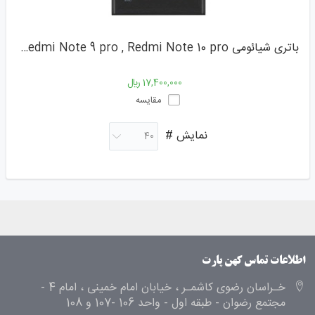
باتری شیائومی BN53,Redmi Note 9 pro , Redmi Note 10 pro
17,400,000 ﷼
مقایسه
نمایش #
اطلاعات تماس کهن پارت
خـراسان رضوی کاشمـر ، خیابان امام خمینی ، امام 4 -
مجتمع رضوان - طبقه اول - واحد 106 -107 و 108