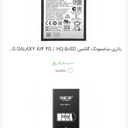
باتری سامسونگ گلکسی SAMSUNG GALAXY A14 4G / HQ-50SD
16,800,000 ﷼
مقایسه