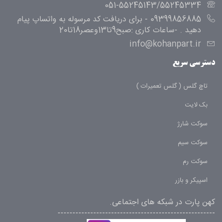
051-55245143/55245334
09399856885 - برای دریافت کد مرسوله به واتساپ پیام
دهید . -ساعات کاری :صبح9تا13وعصر18تا20
info@kohanpart.ir
دسترسی سریع
تاچ گلس ( گلس تعمیرات )
بک لایت
سوکت شارژ
سوکت سیم
سوکت رم
اسپیکر و بازر
کهن پارت در شبکه های اجتماعی.
-----------------------------------------------------