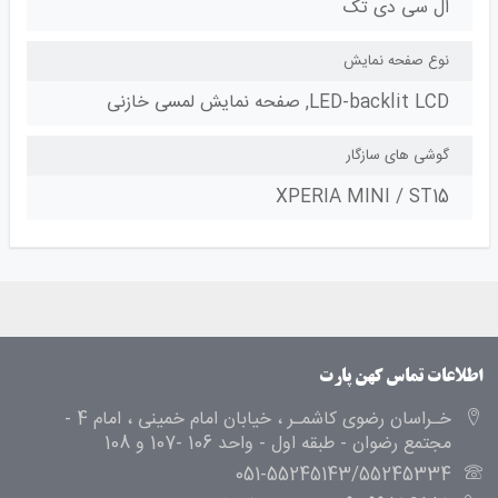
ال سی دی تک
نوع صفحه نمایش
LED-backlit LCD, صفحه نمایش لمسی خازنی
گوشی های سازگار
XPERIA MINI / ST15
اطلاعات تماس کهن پارت
خـراسان رضوی کاشمـر ، خیابان امام خمینی ، امام 4 -
مجتمع رضوان - طبقه اول - واحد 106 -107 و 108
051-55245143/55245334