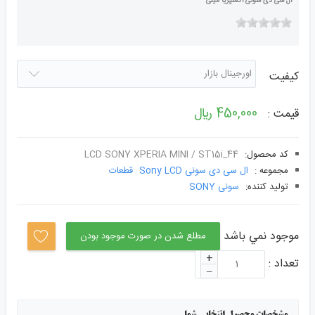
ال سی دی سونی اکسپریا مینی
کیفیت
450,000 ﷼
قیمت :
کد محصول:
LCD SONY XPERIA MINI / ST15i_44
مجموعه :
ال سی دی سونی Sony LCD
قطعات
توليد کننده:
سونی SONY
موجود نمي باشد
مطلع شدن در صورت موجود بودن
+
تعداد :
–
مشخصات محصول انتخابی شما