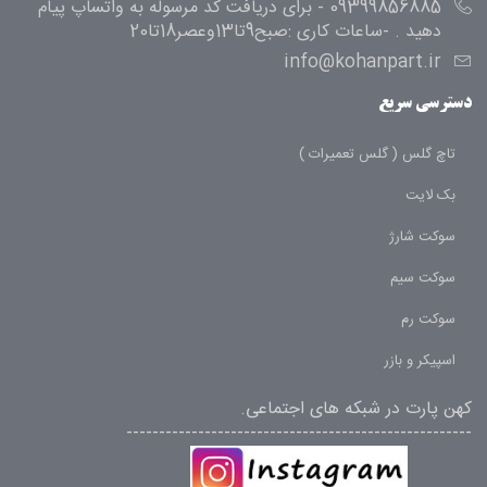
09399856885 - برای دریافت کد مرسوله به واتساپ پیام
دهید . -ساعات کاری :صبح9تا13وعصر18تا20
info@kohanpart.ir
دسترسی سریع
تاچ گلس ( گلس تعمیرات )
بک لایت
سوکت شارژ
سوکت سیم
سوکت رم
اسپیکر و بازر
کهن پارت در شبکه های اجتماعی.
-----------------------------------------------------