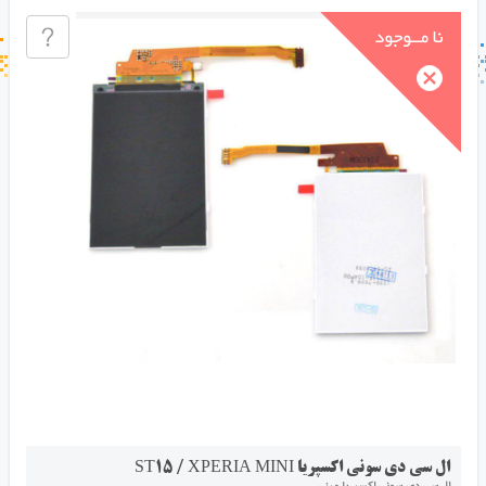
جستجو در خبر خوان
جستجو - برچسب ها
ال سی دی سونی اکسپریا ST15 / XPERIA MINI