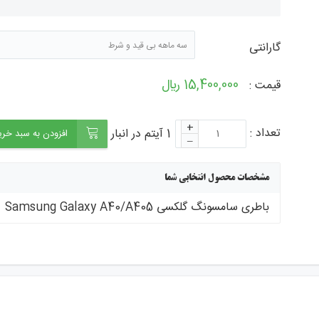
جستجو - برچ
گارانتی
سه ماهه بی قید و شرط
15,400,000 ﷼
قیمت :
+
تعداد :
1 آیتم در انبار
افزودن به سبد خری
–
مشخصات محصول انتخابی شما
باطری سامسونگ گلکسی Samsung Galaxy A40/A405