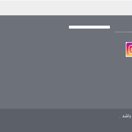
---------
باشد .