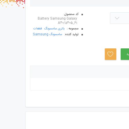
سب ها
کد محصول:
Battery Samsung Galaxy
A40/a405_61
مجموعه :
باتری سامسونگ
قطعات
توليد کننده:
سامسونگ Samsung
د