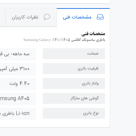
مشخصات فنی
نظرات کاربران
مشخصات فنی
باطری سامسونگ گلکسی Samsung Galaxy A40/A405
سه ماهه- بی ق
ضمانت
3100 میلی آمپر
ظرفیت باتری
4.40 ولت
ولتاژ باتری
amsung A405
گوشی های سازگار
Li-ion باطری داخلي (Internal)
نوع باتری