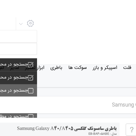
جستجو در مجم
فلت
اسپیکر و بازر
سوکت ها
باطری
ابزار تعمیر
سایر
کل
جستجو در محص
جستجو در مجم
جستجو - تماس
جستجو در مط
جستجو در خبر
باطری سامسونگ گلکسی Samsung Galaxy A40/A405
مدل : EB-BA405ABE