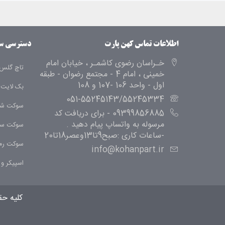
اطلاعات تماس کهن پارت
دسترسی س
خـراسان رضوی کاشمـر ، خیابان امام
تاچ گلس 
خمینی ، امام 4 - مجتمع رضوان - طبقه
اول - واحد 106 -107 و 108
بک لایت
051-55245143/55245334
سوکت شا
09399856885 - برای دریافت کد
مرسوله به واتساپ پیام دهید .
سوکت سی
-ساعات کاری :صبح9تا13وعصر18تا20
سوکت رم
info@kohanpart.ir
اسپیکر و ب
کلیه ح