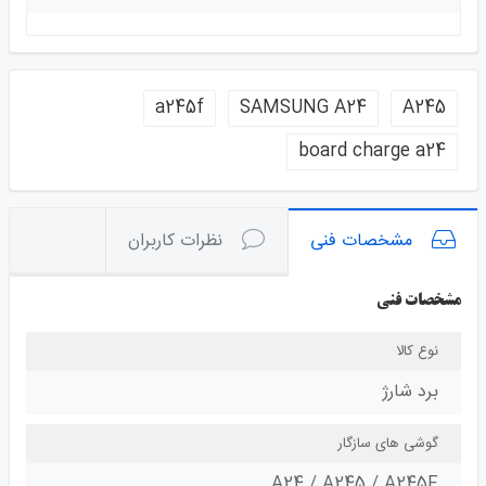
a245f
SAMSUNG A24
A245
board charge a24
مشخصات فنی
نظرات کاربران
مشخصات فنی
نوع کالا
برد شارژ
گوشی های سازگار
A24 / A245 / A245F