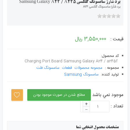
برد شاٰرژ سامسونگ گلکسی Samsung Galaxy A24 / A245
برد شاٰرژ سامسونگ گلکسی A24
3,550,000 ﷼
قیمت :
کد محصول:
Charging Port Board Samsung Galaxy A24 / a245f
مجموعه :
مجموعه محصولات
قطعات
سامسونگ فلت
توليد کننده:
سامسونگ Samsung
موجود نمي باشد
مطلع شدن در صورت موجود بودن
+
تعداد :
–
مشخصات محصول انتخابی شما