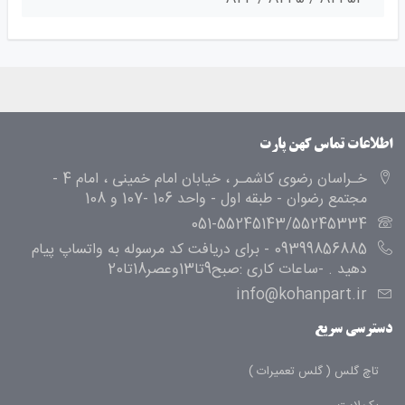
اطلاعات تماس کهن پارت
خـراسان رضوی کاشمـر ، خیابان امام خمینی ، امام 4 -
مجتمع رضوان - طبقه اول - واحد 106 -107 و 108
051-55245143/55245334
09399856885 - برای دریافت کد مرسوله به واتساپ پیام
دهید . -ساعات کاری :صبح9تا13وعصر18تا20
info@kohanpart.ir
دسترسی سریع
تاچ گلس ( گلس تعمیرات )