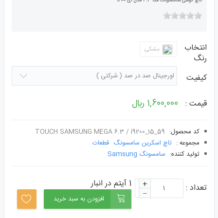
تاچ گوشی سامسونگ مگا 6.3 مدل آی 9200
انتخاب
مشکی
رنگ
کیفیت
1,600,000 ﷼
قیمت :
کد محصول:
TOUCH SAMSUNG MEGA 6.3 / i9200_15_59
مجموعه :
تاچ اسکرین سامسونگ
قطعات
توليد کننده:
سامسونگ Samsung
1 آیتم در انبار
+
تعداد :
–
افزودن به سبد خرید