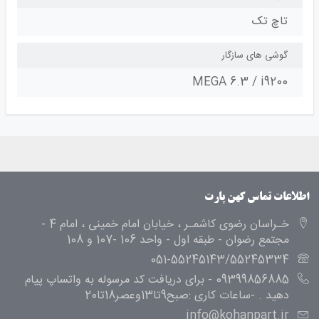
تاچ تک
گوشی های سازگار
MEGA 6.3 / i9200
اطلاعات تماس کهن پارت
خـراسان رضوی کاشمـر ، خیابان امام خمینی ، امام 4 -
مجتمع رضوان - طبقه اول - واحد 106 -107 و 108
051-55245143/55245334
09399856885 - برای دریافت کد مرسوله به واتساپ پیام
دهید . -ساعات کاری :صبح9تا13وعصر18تا20
info@kohanpart.ir