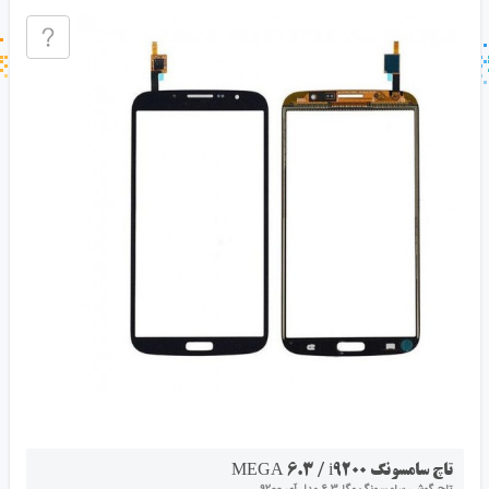
جستجو در خبر خوان
جستجو - برچسب ها
تاچ سامسونگ MEGA 6.3 / i9200