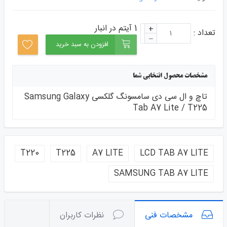
1 آیتم در انبار
+
تعداد :
–
افزودن به سبد خرید
مشخصات محصول انتخابی شما
تاچ و ال سی دی سامسونگ گلکسی Samsung Galaxy
Tab A7 Lite / T225
T220
T225
A7 LITE
LCD TAB A7 LITE
SAMSUNG TAB A7 LITE
مشخصات فنی
نظرات کاربران