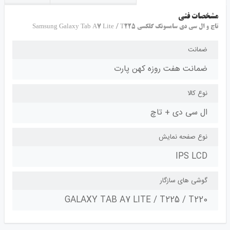
مشخصات فنی
تاچ و ال سی دی سامسونگ گلکسی Samsung Galaxy Tab A7 Lite / T225
ضمانت
ضمانت هفت روزه کهن پارت
نوع کالا
ال سی دی + تاچ
نوع صفحه نمایش
IPS LCD
گوشی های سازگار
GALAXY TAB A7 LITE / T225 / T220