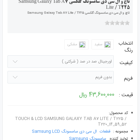
تاچ و ال سی دی سامسونگ گلکسی Samsung Galaxy Tab A7
Lite / T225
تاچ و ال سی دی سامسونگ گلکسی Samsung Galaxy Tab A7 Lite / T225
انتخاب
سفید
مشکی
رنگ
کیفیت
فریم
43,600,000 ﷼
قیمت :
کد محصول:
TOUCH & LCD SAMSUNG GALAXY TAB A7 LITE / T225 /
T220_14_59_52
مجموعه :
قطعات
ال سی دی سامسونگ Samsung LCD
توليد کننده:
سامسونگ Samsung