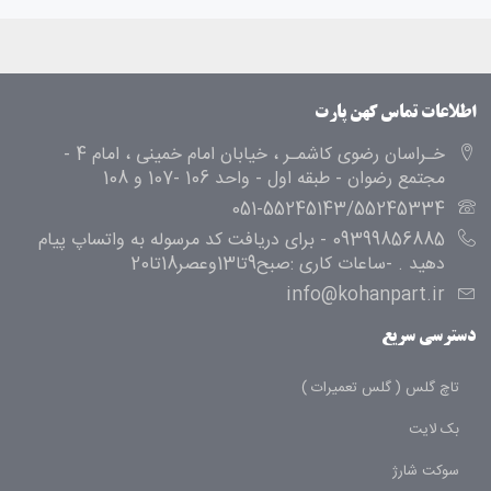
اطلاعات تماس کهن پارت
خـراسان رضوی کاشمـر ، خیابان امام خمینی ، امام 4 -
مجتمع رضوان - طبقه اول - واحد 106 -107 و 108
051-55245143/55245334
09399856885 - برای دریافت کد مرسوله به واتساپ پیام
دهید . -ساعات کاری :صبح9تا13وعصر18تا20
info@kohanpart.ir
دسترسی سریع
تاچ گلس ( گلس تعمیرات )
بک لایت
سوکت شارژ