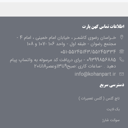
اطلاعات تماس کهن پارت
خـراسان رضوی کاشمـر ، خیابان امام خمینی ، امام 4 -
مجتمع رضوان - طبقه اول - واحد 106 -107 و 108
051-55245143/55245334
09399856885 - برای دریافت کد مرسوله به واتساپ پیام
دهید . -ساعات کاری :صبح9تا13وعصر18تا20
info@kohanpart.ir
دسترسی سریع
تاچ گلس ( گلس تعمیرات )
بک لایت
سوکت شارژ