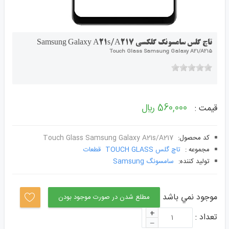
تاچ گلس سامسونگ گلکسی Samsung Galaxy A21s/A217
Touch Glass Samsung Galaxy A21/A215
560,000 ﷼
قیمت :
کد محصول:
Touch Glass Samsung Galaxy A21s/A217
مجموعه :
تاچ گلس TOUCH GLASS
قطعات
توليد کننده:
سامسونگ Samsung
موجود نمي باشد
مطلع شدن در صورت موجود بودن
+
تعداد :
–