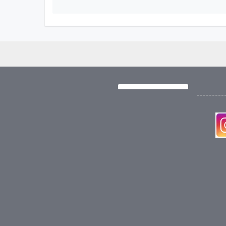
---------