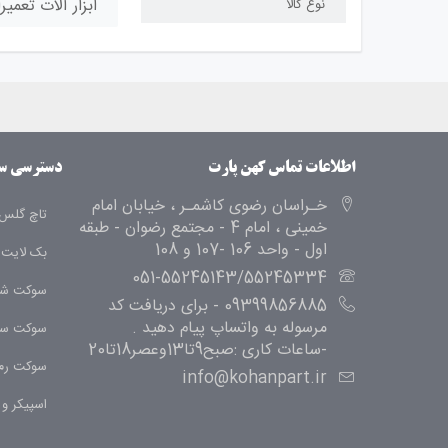
ابزار آلات تعمی
نوع کالا
اطلاعات تماس کهن پارت
دسترسی س
خـراسان رضوی کاشمـر ، خیابان امام
تاچ گلس 
خمینی ، امام 4 - مجتمع رضوان - طبقه
اول - واحد 106 -107 و 108
بک لایت
051-55245143/55245334
سوکت شا
09399856885 - برای دریافت کد
مرسوله به واتساپ پیام دهید .
سوکت سی
-ساعات کاری :صبح9تا13وعصر18تا20
سوکت رم
info@kohanpart.ir
اسپیکر و ب