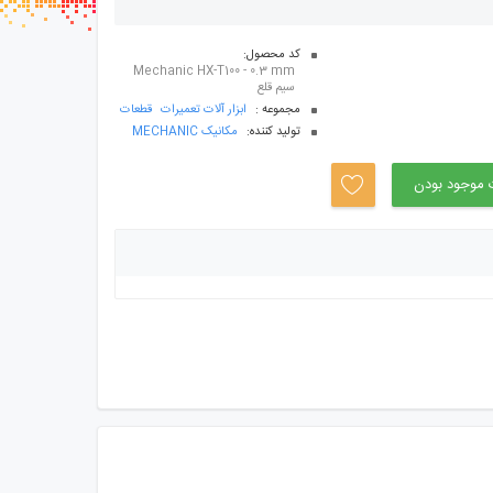
سب ها
کد محصول:
Mechanic HX-T100 - 0.3 mm
سیم قلع
مجموعه :
ابزار آلات تعمیرات
قطعات
توليد کننده:
مکانیک MECHANIC
موجود بودن