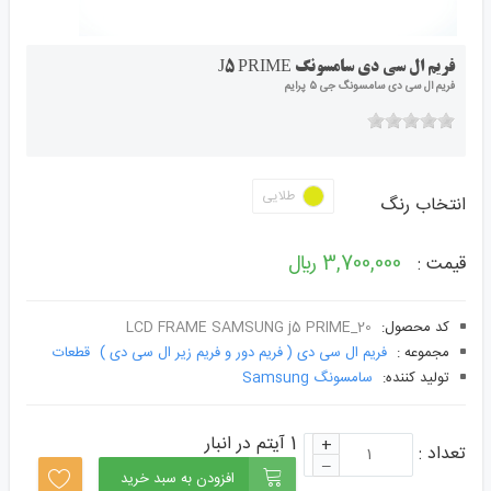
فریم ال سی دی سامسونگ J5 PRIME
فریم ال سی دی سامسونگ جی 5 پرایم
طلایی
انتخاب رنگ
3,700,000 ﷼
قیمت :
کد محصول:
LCD FRAME SAMSUNG j5 PRIME_20
مجموعه :
فریم ال سی دی ( فریم دور و فریم زیر ال سی دی )
قطعات
توليد کننده:
سامسونگ Samsung
1 آیتم در انبار
+
تعداد :
–
افزودن به سبد خرید