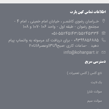
اطلاعات تماس کهن پارت
خـراسان رضوی کاشمـر ، خیابان امام خمینی ، امام 4 -
مجتمع رضوان - طبقه اول - واحد 106 -107 و 108
051-55245143/55245334
09399856885 - برای دریافت کد مرسوله به واتساپ پیام
دهید . -ساعات کاری :صبح9تا13وعصر18تا20
info@kohanpart.ir
دسترسی سریع
تاچ گلس ( گلس تعمیرات )
بک لایت
سوکت شارژ
سوکت سیم