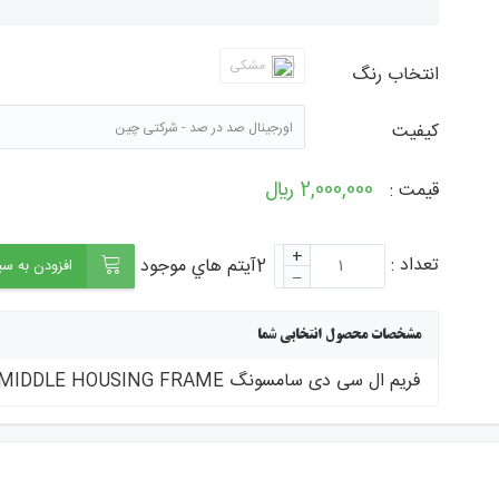
جستجو - برچ
مشکی
انتخاب رنگ
کیفیت
اورجینال صد در صد - شرکتی چین
2,000,000 ﷼
قیمت :
+
تعداد :
2آيتم هاي موجود
افزودن به سب
–
مشخصات محصول انتخابی شما
فریم ال سی دی سامسونگ Samsung A03 Core / A032 MIDDLE HOUSING FRAME