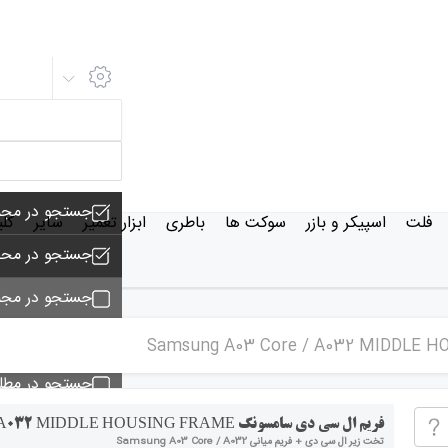
جستجو در مجم
فلت
اسپیکر و بازر
سوکت ها
باطری
ابزار تعمیر
سایر
کل
جستجو در محص
جستجو در مجم
جستجو - تماس
جستجو در مط
جستجو در خبر
فریم ال سی دی سامسونگ Samsung A03 Core / A032 MIDDLE HOUSING FRAME
تخت زیر ال سی دی + فریم میانی Samsung A03 Core / A032