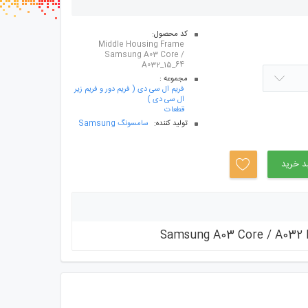
سب ها
کد محصول:
Middle Housing Frame
Samsung A03 Core /
A032_15_64
مجموعه :
فریم ال سی دی ( فریم دور و فریم زیر
ال سی دی )
قطعات
توليد کننده:
سامسونگ Samsung
د خرید