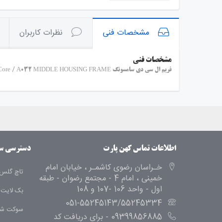
مشخصات فنی
نظرات کاربران
مشخصات فنی
فریم ال سی دی سامسونگ Samsung A03 Core / A032 MIDDLE HOUSING FRAME
اطلاعات تماس کهن پارت
دسترسی س
خـراسان رضوی کاشمـر ، خیابان امام
تاچ گلس 
خمینی ، امام 4 - مجتمع رضوان - طبقه
اول - واحد 106 -107 و 108
بک لایت
051-55245143/55245334
سوکت شا
09399856885 - برای دریافت کد