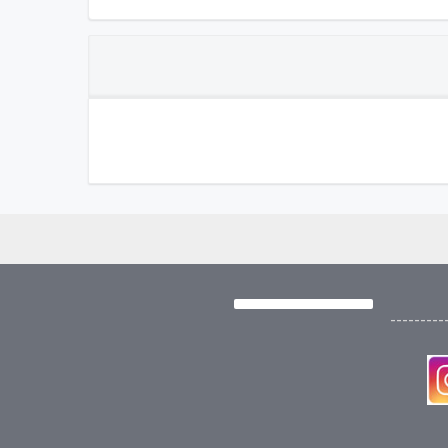
---------