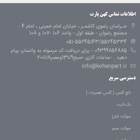
اطلاعات تماس کهن پارت
خـراسان رضوی کاشمـر ، خیابان امام خمینی ، امام 4 -
مجتمع رضوان - طبقه اول - واحد 106 -107 و 108
051-55245143/55245334
09399856885 - برای دریافت کد مرسوله به واتساپ پیام
دهید . -ساعات کاری :صبح9تا13وعصر18تا20
info@kohanpart.ir
دسترسی سریع
تاچ گلس ( گلس تعمیرات )
بک لایت
سوکت شارژ
سوکت سیم