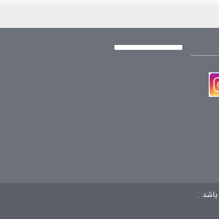
---------
باشد .