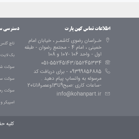
اطلاعات تماس کهن پارت
دسترسی س
خـراسان رضوی کاشمـر ، خیابان امام
تاچ گلس 
خمینی ، امام 4 - مجتمع رضوان - طبقه
اول - واحد 106 -107 و 108
بک لایت
051-55245143/55245334
سوکت شا
09399856885 - برای دریافت کد
مرسوله به واتساپ پیام دهید .
سوکت سی
-ساعات کاری :صبح9تا13وعصر18تا20
سوکت رم
info@kohanpart.ir
اسپیکر و ب
کلیه ح