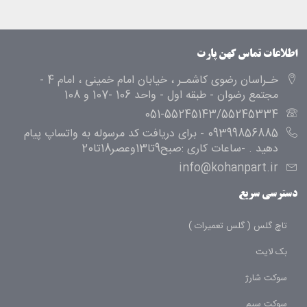
اطلاعات تماس کهن پارت
خـراسان رضوی کاشمـر ، خیابان امام خمینی ، امام 4 -
مجتمع رضوان - طبقه اول - واحد 106 -107 و 108
051-55245143/55245334
09399856885 - برای دریافت کد مرسوله به واتساپ پیام
دهید . -ساعات کاری :صبح9تا13وعصر18تا20
info@kohanpart.ir
دسترسی سریع
تاچ گلس ( گلس تعمیرات )
بک لایت
سوکت شارژ
سوکت سیم