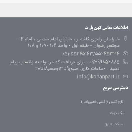
اطلاعات تماس کهن پارت
خـراسان رضوی کاشمـر ، خیابان امام خمینی ، امام 4 -
مجتمع رضوان - طبقه اول - واحد 106 -107 و 108
051-55245143/55245334
09399856885 - برای دریافت کد مرسوله به واتساپ پیام
دهید . -ساعات کاری :صبح9تا13وعصر18تا20
info@kohanpart.ir
دسترسی سریع
تاچ گلس ( گلس تعمیرات )
بک لایت
سوکت شارژ