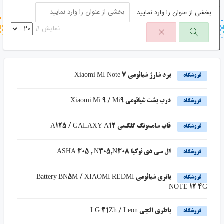
بخشی از عنوان را وارد نمایید
جستجو در خبر خوان
نمایش #
جستجو - برچسب ها
برد شارژ شیائومی Xiaomi MI Note 7
فروشگاه
درب پشت شیائومی Xiaomi Mi 9 / Mi9
فروشگاه
قاب سامسونگ گلکسی A125 / GALAXY A12
فروشگاه
ال سی دی نوکیا ASHA 305 , N305,N308
فروشگاه
باتری شیائومی Battery BN5M / XIAOMI REDMI
فروشگاه
NOTE 12 4G
باطری الجی LG 41Zh / Leon
فروشگاه