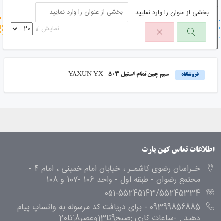
بخشی از عنوان را وارد نمایید
جستجو در خبر خوان
نمایش #
جستجو - برچسب ها
سیم چین تمام استیل YAXUN YX-503
فروشگاه
اطلاعات تماس کهن پارت
خـراسان رضوی کاشمـر ، خیابان امام خمینی ، امام 4 -
مجتمع رضوان - طبقه اول - واحد 106 -107 و 108
051-55245143/55245334
09399856885 - برای دریافت کد مرسوله به واتساپ پیام
دهید . -ساعات کاری :صبح9تا13وعصر18تا20