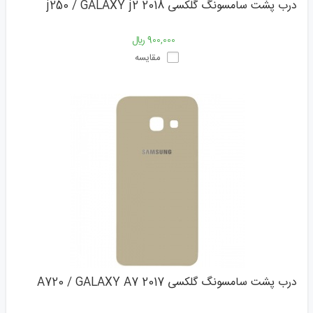
درب پشت سامسونگ گلکسی j250 / GALAXY j2 2018
900,000 ﷼
مقایسه
درب پشت سامسونگ گلکسی A720 / GALAXY A7 2017