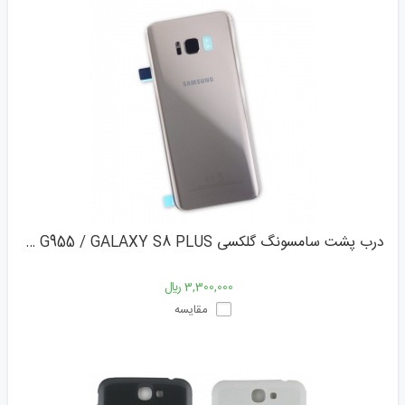
درب پشت سامسونگ گلکسی SAMSUNG G955 / GALAXY S8 PLUS
3,300,000 ﷼
مقایسه