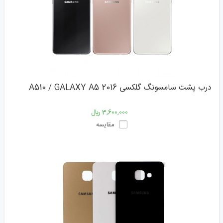
درب پشت سامسونگ گلکسی A510 / GALAXY A5 2016
3,600,000 ﷼
مقایسه