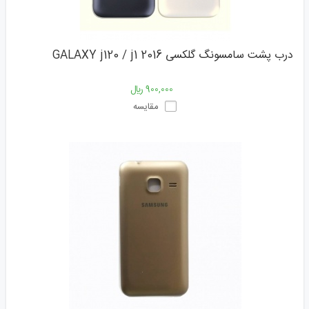
درب پشت سامسونگ گلکسی GALAXY j120 / j1 2016
900,000 ﷼
مقایسه