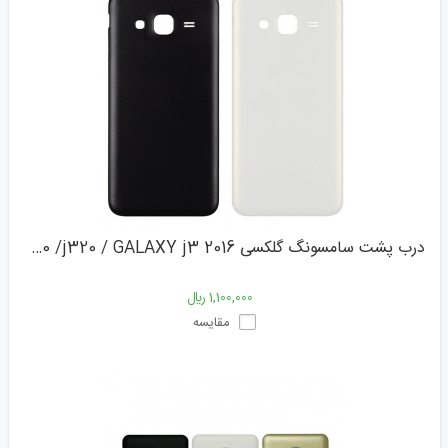
درب پشت سامسونگ گلکسی j300 /j320 / GALAXY j3 2016
1,100,000 ﷼
مقایسه