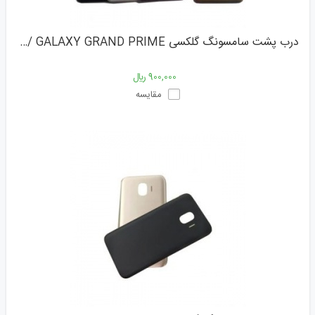
درب پشت سامسونگ گلکسی G530 /G531 / GALAXY GRAND PRIME
900,000 ﷼
مقایسه