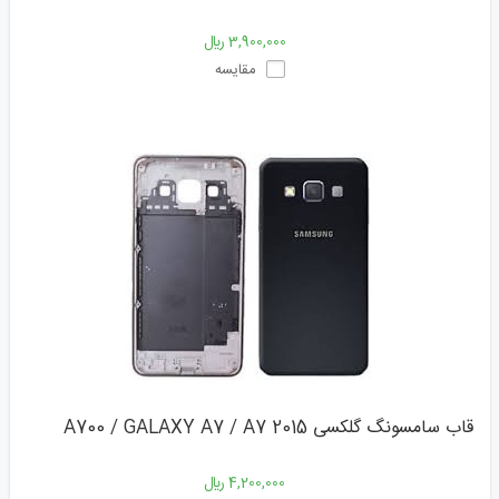
3,900,000 ﷼
مقایسه
قاب سامسونگ گلکسی A700 / GALAXY A7 / A7 2015
4,200,000 ﷼