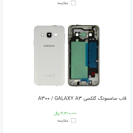
مقایسه
قاب سامسونگ گلکسی A300 / GALAXY A3
3,300,000 ﷼
مقایسه