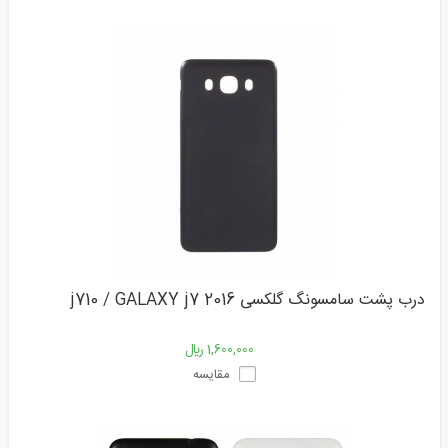
درب پشت سامسونگ گلکسی j710 / GALAXY j7 2016
1,600,000 ﷼
مقایسه