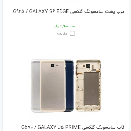
درب پشت سامسونگ گلکسی G925 / GALAXY S6 EDGE
2,900,000 ﷼
مقایسه
قاب سامسونگ گلکسی G570 / GALAXY J5 PRIME