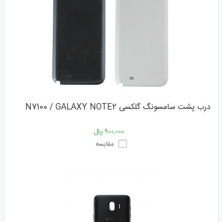
درب پشت سامسونگ گلکسی N7100 / GALAXY NOTE2
900,000 ﷼
مقایسه