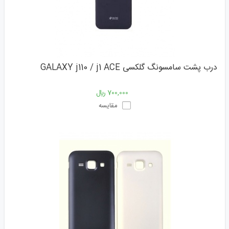
درب پشت سامسونگ گلکسی GALAXY j110 / j1 ACE
700,000 ﷼
مقایسه