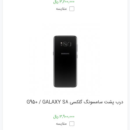
3,200,000 ﷼
مقایسه
درب پشت سامسونگ گلکسی G950 / GALAXY S8
3,900,000 ﷼
مقایسه