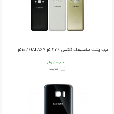
درب پشت سامسونگ گلکسی j510 / GALAXY j5 2016
1,200,000 ﷼
مقایسه