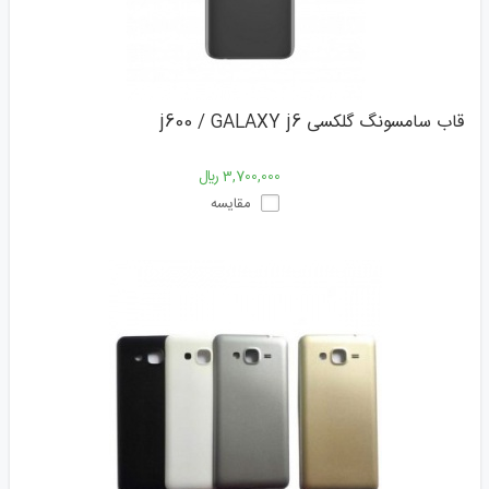
قاب سامسونگ گلکسی j600 / GALAXY j6
3,700,000 ﷼
مقایسه