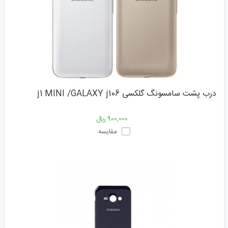
درب پشت سامسونگ گلکسی j1 MINI /GALAXY j106
900,000 ﷼
مقایسه