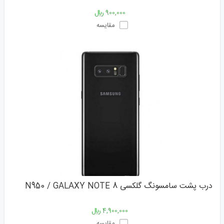
900,000 ﷼
مقایسه
درب پشت سامسونگ گلکسی N950 / GALAXY NOTE 8
4,900,000 ﷼
مقایسه