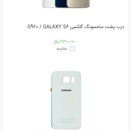
درب پشت سامسونگ گلکسی G920 / GALAXY S6
2,300,000 ﷼
مقایسه