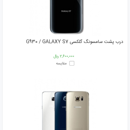
درب پشت سامسونگ گلکسی G930 / GALAXY S7
2,600,000 ﷼
مقایسه