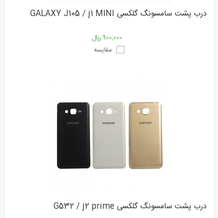
درب پشت سامسونگ گلکسی GALAXY J105 / j1 MINI
900,000 ﷼
مقایسه
درب پشت سامسونگ گلکسی G532 / j2 prime