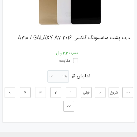
درب پشت سامسونگ گلکسی A710 / GALAXY A7 2016
2,300,000 ﷼
مقایسه
نمایش #
<<
شروع
<
قبلی
1
2
3
4
>
>>