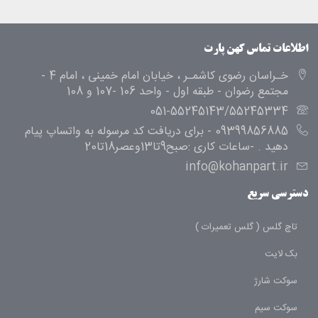
اطلاعات تماس کهن پارت
خـراسان رضوی کاشمـر ، خیابان امام خمینی ، امام 4 -
مجتمع رضوان - طبقه اول - واحد 106 -107 و 108
051-55245143/55245334
09399856885 - برای دریافت کد مرسوله به واتساپ پیام
دهید . -ساعات کاری :صبح9تا13وعصر18تا20
info@kohanpart.ir
دسترسی سریع
تاچ گلس ( گلس تعمیرات )
بک لایت
سوکت شارژ
سوکت سیم