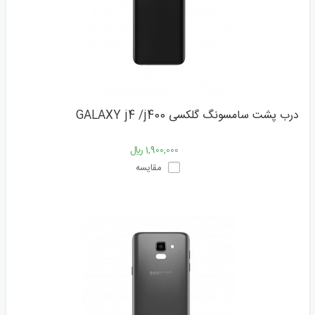
درب پشت سامسونگ گلکسی GALAXY j4 /j400
1,900,000 ﷼
مقایسه