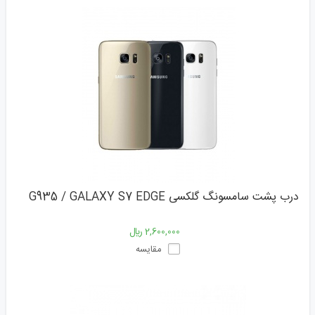
درب پشت سامسونگ گلکسی G935 / GALAXY S7 EDGE
2,600,000 ﷼
مقایسه