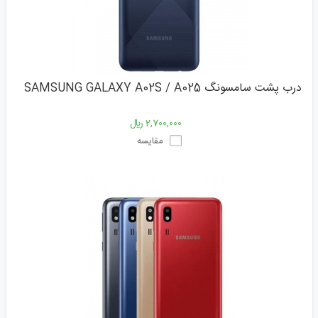
درب پشت سامسونگ SAMSUNG GALAXY A02S / A025
2,700,000 ﷼
مقایسه