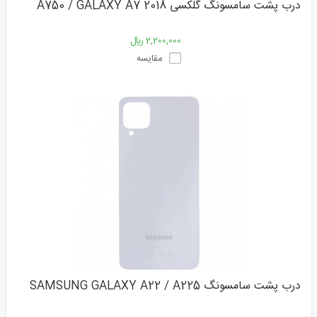
درب پشت سامسونگ گلکسی A750 / GALAXY A7 2018
2,200,000 ﷼
مقایسه
درب پشت سامسونگ SAMSUNG GALAXY A22 / A225