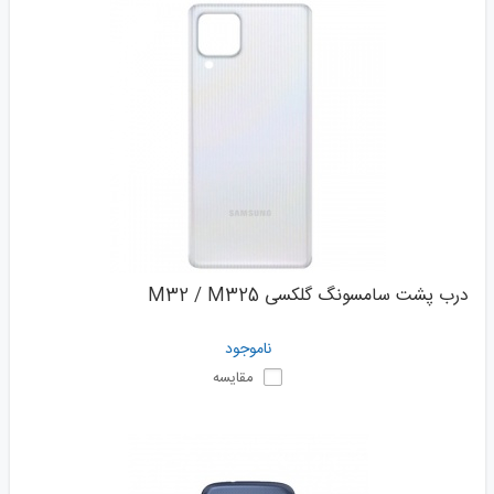
درب پشت سامسونگ گلکسی M32 / M325
ناموجود
مقایسه