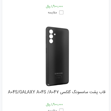
1,900,000 ﷼
مقایسه
قاب پشت سامسونگ گلکسی A04S/GALAXY A04S /A047
1,900,000 ﷼
مقایسه