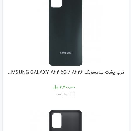
درب پشت سامسونگ SAMSUNG GALAXY A22 5G / A226
3,300,000 ﷼
مقایسه