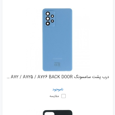
درب پشت سامسونگ SAMSUNG GALAXY A72 / A725 / A726 BACK DOOR
ناموجود
مقایسه