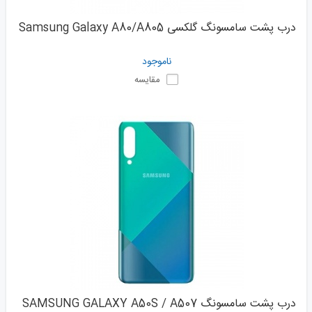
درب پشت سامسونگ گلکسی Samsung Galaxy A80/A805
ناموجود
مقایسه
درب پشت سامسونگ SAMSUNG GALAXY A50S / A507