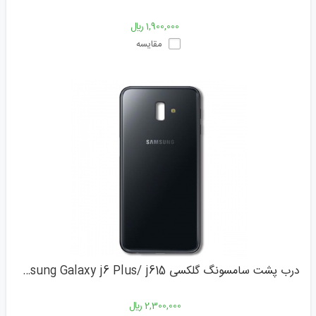
1,900,000 ﷼
مقایسه
درب پشت سامسونگ گلکسی Samsung Galaxy j6 Plus/ j615
2,300,000 ﷼