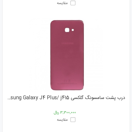
مقایسه
درب پشت سامسونگ گلکسی Samsung Galaxy J4 Plus/ j415
3,300,000 ﷼
مقایسه