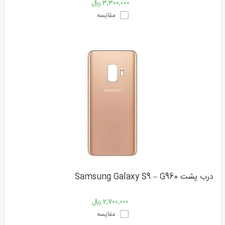
3,300,000 ﷼
مقایسه
درب پشت Samsung Galaxy S9 – G960
2,700,000 ﷼
مقایسه