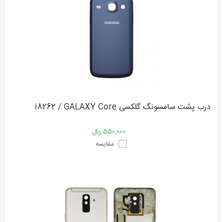
درب پشت سامسونگ گلکسی i8262 / GALAXY Core
550,000 ﷼
مقایسه