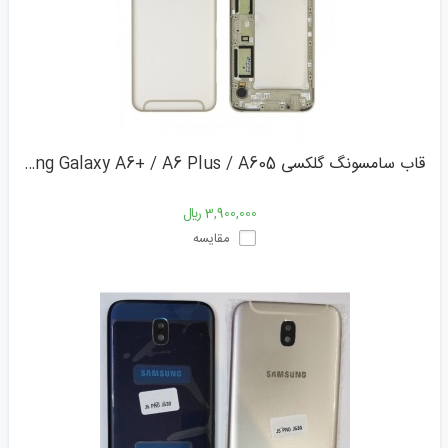
قاب سامسونگ گلکسی Samsung Galaxy A6+ / A6 Plus / A605
3,900,000 ﷼
مقایسه