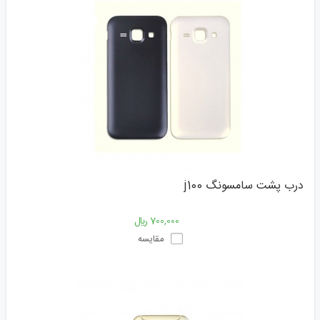
درب پشت سامسونگ j100
700,000 ﷼
مقایسه