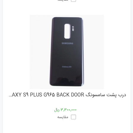
درب پشت سامسونگ SAMSUNG GALAXY S9 PLUS G965 BACK DOOR
3,300,000 ﷼
مقایسه