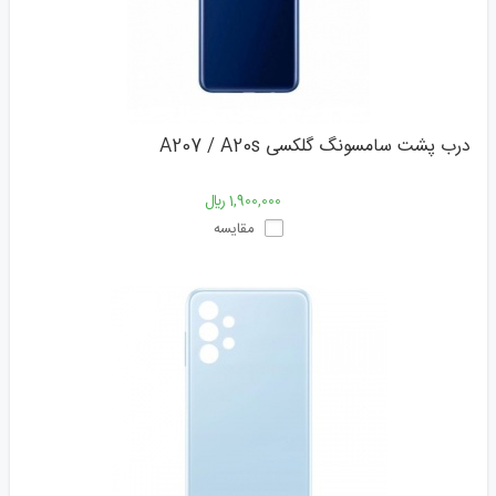
درب پشت سامسونگ گلکسی A207 / A20s
1,900,000 ﷼
مقایسه