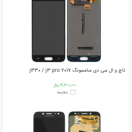
تاچ و ال سی دی سامسونگ j330 / j3 pro 2017
19,300,000 ﷼
مقایسه