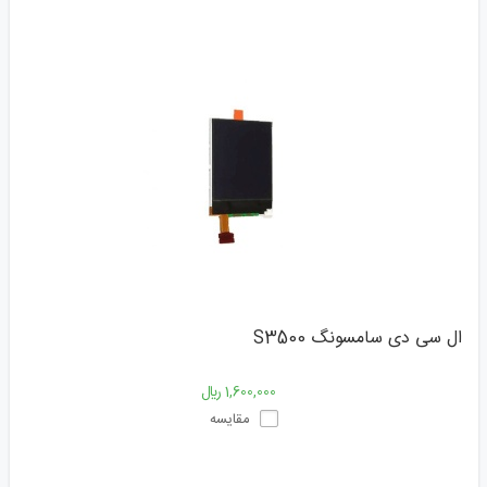
ال سی دی سامسونگ S3500
1,600,000 ﷼
مقایسه