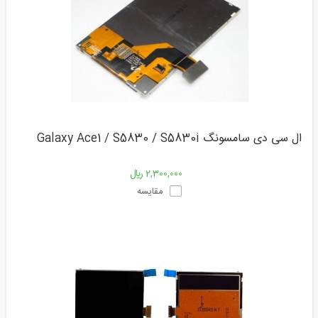
ال سی دی سامسونگ Galaxy Ace1 / S5830 / S5830i
2,300,000 ﷼
مقایسه