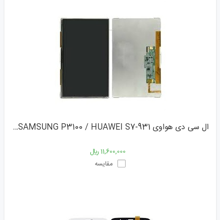
ال سی دی هواوی LENOVO A3000 / SAMSUNG P3100 / HUAWEI S7-931
11,600,000 ﷼
مقایسه