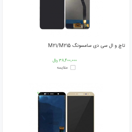
تاچ و ال سی دی سامسونگ M21/M215
38,400,000 ﷼
مقایسه