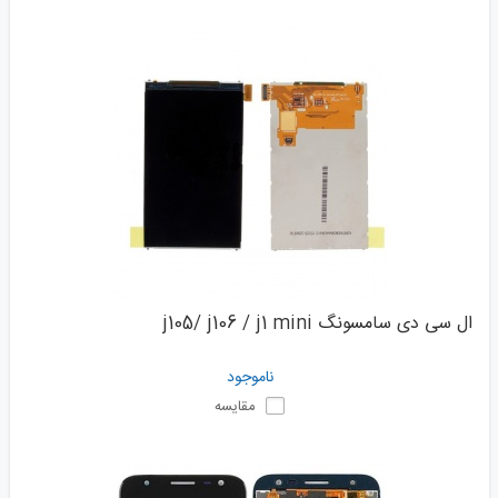
ال سی دی سامسونگ j105/ j106 / j1 mini
ناموجود
مقایسه