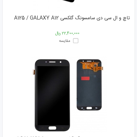
تاچ و ال سی دی سامسونگ گلکسی A125 / GALAXY A12
22,400,000 ﷼
مقایسه