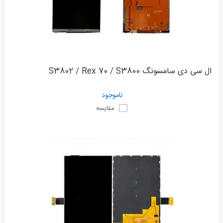
ال سی دی سامسونگ S3802 / Rex 70 / S3800
ناموجود
مقایسه