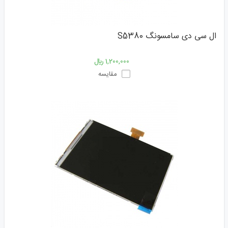
ال سی دی سامسونگ S5380
1,200,000 ﷼
مقایسه