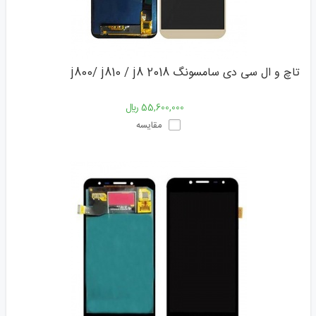
تاچ و ال سی دی سامسونگ 2018 j800/ j810 / j8
55,600,000 ﷼
مقایسه