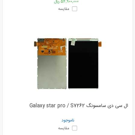
54,900,000 ﷼
مقایسه
ال سی دی سامسونگ Galaxy star pro / S7262
ناموجود
مقایسه