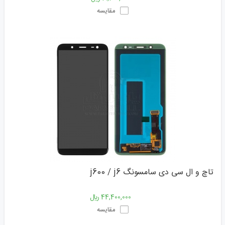
مقایسه
تاچ و ال سی دی سامسونگ j600 / j6
44,400,000 ﷼
مقایسه