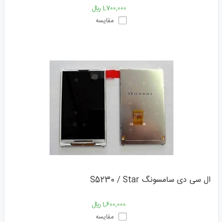
1,700,000 ﷼
مقایسه
ال سی دی سامسونگ S5230 / Star
1,600,000 ﷼
مقایسه