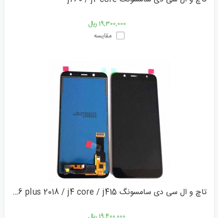
19,300,000 ﷼
مقایسه
تاچ و ال سی دی سامسونگ j610 / j6 plus 2018 / j4 core / j415
19,400,000 ﷼