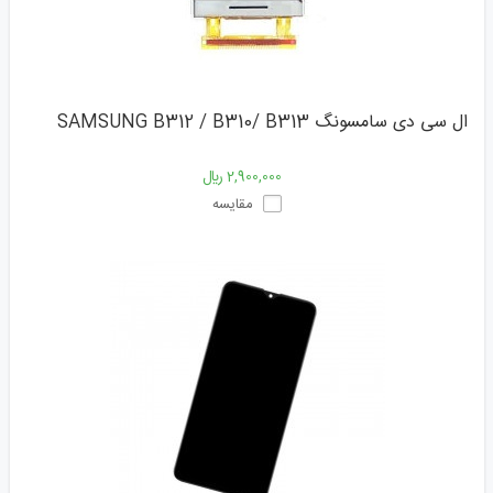
ال سی دی سامسونگ SAMSUNG B312 / B310/ B313
2,900,000 ﷼
مقایسه