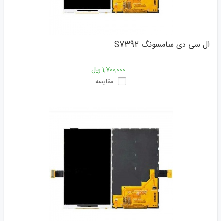
ال سی دی سامسونگ S7392
1,700,000 ﷼
مقایسه