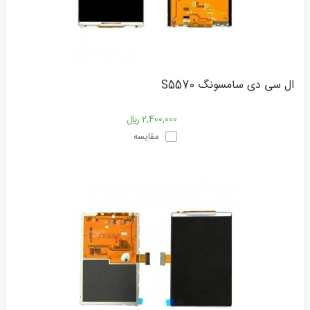
ال سی دی سامسونگ S5570
2,400,000 ﷼
مقایسه