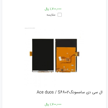
1,700,000 ﷼
مقایسه
ال سی دی سامسونگAce duos / S6802
1,700,000 ﷼