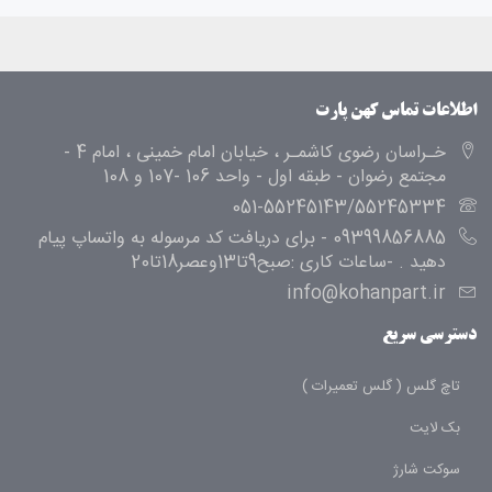
اطلاعات تماس کهن پارت
خـراسان رضوی کاشمـر ، خیابان امام خمینی ، امام 4 -
مجتمع رضوان - طبقه اول - واحد 106 -107 و 108
051-55245143/55245334
09399856885 - برای دریافت کد مرسوله به واتساپ پیام
دهید . -ساعات کاری :صبح9تا13وعصر18تا20
info@kohanpart.ir
دسترسی سریع
تاچ گلس ( گلس تعمیرات )
بک لایت
سوکت شارژ