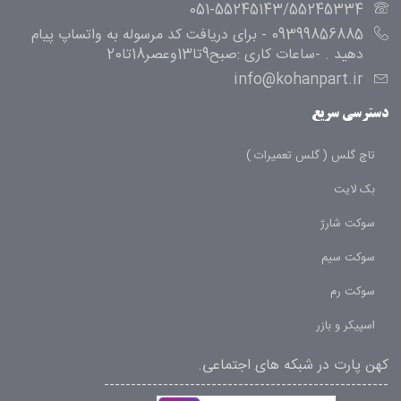
051-55245143/55245334
09399856885 - برای دریافت کد مرسوله به واتساپ پیام
دهید . -ساعات کاری :صبح9تا13وعصر18تا20
info@kohanpart.ir
دسترسی سریع
تاچ گلس ( گلس تعمیرات )
بک لایت
سوکت شارژ
سوکت سیم
سوکت رم
اسپیکر و بازر
کهن پارت در شبکه های اجتماعی.
-----------------------------------------------------