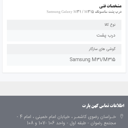
مشخصات فنی
درب پشت سامسونگ Samsung Galaxy M31 / M315
نوع کالا
درب پشت
گوشی های سازگار
Samsung M31/M315
اطلاعات تماس کهن پارت
خـراسان رضوی کاشمـر ، خیابان امام خمینی ، امام 4 -
مجتمع رضوان - طبقه اول - واحد 106 -107 و 108